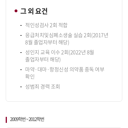
그 외 요건
적인성검사 2회 적합
응급처치및심폐소생술 실습 2회(2017년
8월 졸업자부터 해당)
성인지 교육 이수 2회(2022년 8월
졸업자부터 해당)
마약·대마·항정신성 의약품 중독 여부
확인
성범죄 경력 조회
2009학번 ~ 2012학번