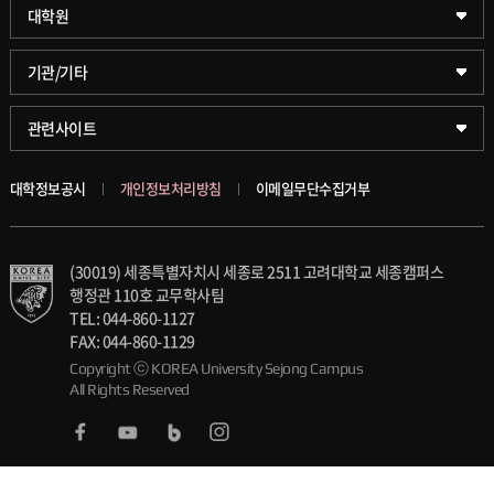
약학대학
일반대학원
대학원
글로벌비즈니스대학
문화스포츠대학원
학술정보원(도서관)
기관/기타
공공정책대학
창업경영대학원
학술정보팀
KUPID
관련사이트
문화스포츠대학
행정전문대학원
호연학사
서울캠퍼스
대학정보공시
개인정보처리방침
이메일무단수집거부
스마트도시학부
융합과학대학원
국제교류교육원
블랙보드
(30019) 세종특별자치시 세종로 2511 고려대학교 세종캠퍼스
가속기과학과(일반대학원)
대학일자리플러스센터
의료원
행정관 110호 교무학사팀
TEL: 044-860-1127
세종학생상담센터
발전기금
FAX: 044-860-1129
Copyright ⓒ KOREA University Sejong Campus
All Rights Reserved
세종창업교육센터
인재양성통합관리시스템(KUSEUM)
세종창업혁신센터
교수소개